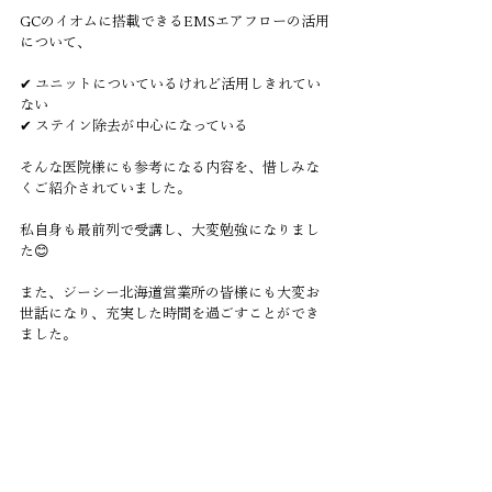
GCのイオムに搭載できるEMSエアフローの活用
について、
✔ ユニットについているけれど活用しきれてい
ない
✔ ステイン除去が中心になっている
そんな医院様にも参考になる内容を、惜しみな
くご紹介されていました。
私自身も最前列で受講し、大変勉強になりまし
た😊
また、ジーシー北海道営業所の皆様にも大変お
世話になり、充実した時間を過ごすことができ
ました。
ご参加くださった先生方、歯科衛生士の皆様、
田村さん、株式会社ジーシーの皆様、本当にあ
りがとうございました。
北海道での素敵なご縁に感謝です✨