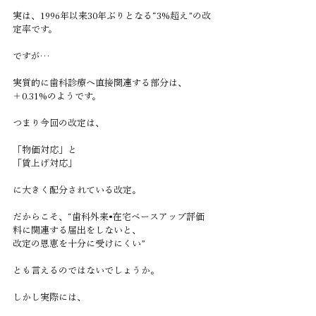
実は、1996年以来30年ぶりとなる“3%超え”の改
定率です。
ですが…
実質的に歯科診療へ直接関連する部分は、
＋0.31%のようです。
つまり今回の改定は、
「物価対応」と
「賃上げ対応」
に大きく配分されている改定。
だからこそ、“歯科外来•在宅ベースアップ評価
料に関連する届出をしないと、
改定の恩恵を十分に受けにくい”
とも言えるのではないでしょうか。
しかし実際には、