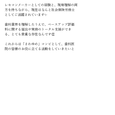
レセコンメーカーとしての経験と、現場理解の両
方を持ちながら、現在はなんと社会保険労務士
としてご活躍されています✨
歯科業界を理解したうえで、ベースアップ評価
料に関する届出や実務のトータル支援ができ
る、とても貴重な存在なんです👏
これからは「さわゆめ」コンビとして、歯科医
院の皆様のお役に立てる活動をしていきたいと
思っています😊
夢子ちゃんのホームページはコチラ！
▶︎ ナデシコ社会保険労務士事務所
🔗 
https://nadeshiko-sr.com
お知らせ
すべて表示
最新記事