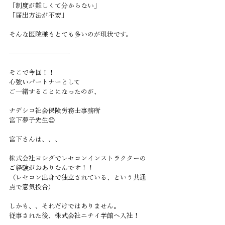
「制度が難しくて分からない」
「届出方法が不安」
そんな医院様もとても多いのが現状です。
—————————-
そこで今回！！
心強いパートナーとして
ご一緒することになったのが、
ナデシコ社会保険労務士事務所
宮下夢子先生😊
宮下さんは、、、
株式会社ヨシダでレセコンインストラクターの
ご経験がおありなんです！！
（レセコン出身で独立されている、という共通
点で意気投合）
しかも、、それだけではありません。
従事された後、株式会社ニチイ学館へ入社！