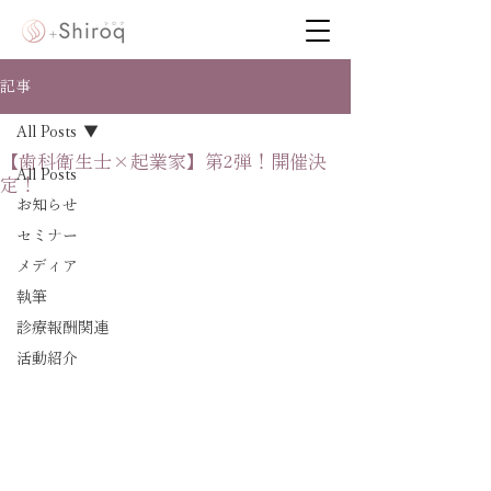
記事
All Posts
【歯科衛生士×起業家】第2弾！開催決
All Posts
定！
お知らせ
セミナー
メディア
執筆
診療報酬関連
活動紹介