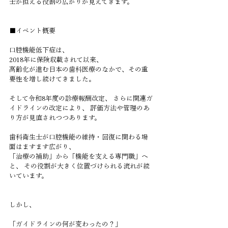
士が担える役割の広がりが見えてきます。
■イベント概要
口腔機能低下症は、
2018年に保険収載されて以来、
高齢化が進む日本の歯科医療のなかで、その重
要性を増し続けてきました。
そして令和8年度の診療報酬改定、 さらに関連ガ
イドラインの改定により、 評価方法や管理のあ
り方が見直されつつあります。
歯科衛生士が口腔機能の維持・回復に関わる場
面はますます広がり、
「治療の補助」から「機能を支える専門職」へ
と、 その役割が大きく位置づけられる流れが続
いています。
しかし、
「ガイドラインの何が変わったの？」