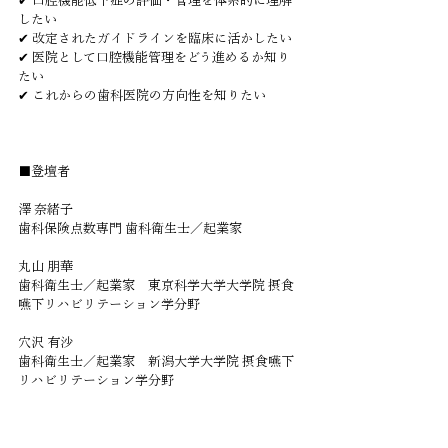
✔ 口腔機能低下症の評価・管理を体系的に理解
したい
✔ 改定されたガイドラインを臨床に活かしたい
✔ 医院として口腔機能管理をどう進めるか知り
たい
✔ これからの歯科医院の方向性を知りたい
■登壇者
澤 奈緒子　
歯科保険点数専門 歯科衛生士／起業家
丸山 朋華　
歯科衛生士／起業家　東京科学大学大学院 摂食
嚥下リハビリテーション学分野
穴沢 有沙　
歯科衛生士／起業家　新潟大学大学院 摂食嚥下
リハビリテーション学分野