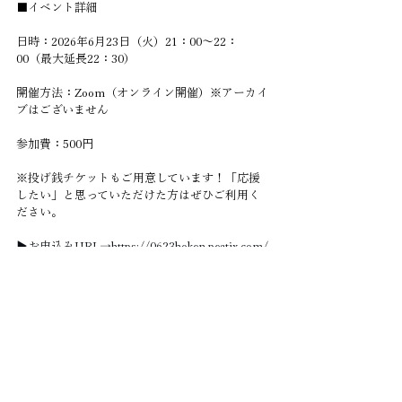
■イベント詳細
日時：2026年6月23日（火）21：00〜22：
00（最大延長22：30）
開催方法：Zoom（オンライン開催）※アーカイ
ブはございません
参加費：500円
※投げ銭チケットもご用意しています！「応援
したい」と思っていただけた方はぜひご利用く
ださい。
▶︎お申込みURL→
https://0623hoken.peatix.com/
■このイベントで得られること
・口腔機能低下症ガイドライン改定のポイント
・評価・検査・管理の実践的な視点
・診療報酬改定と口腔機能管理とのつながり
・制度とガイドラインを臨床に活かす視点